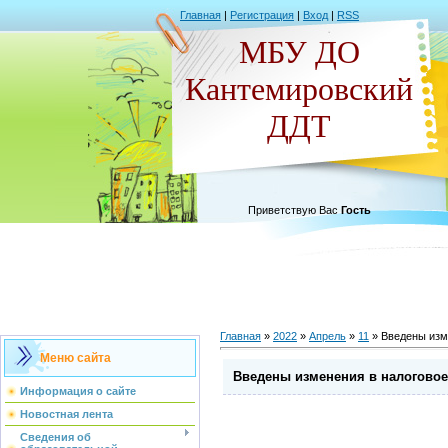
Главная
|
Регистрация
|
Вход
|
RSS
МБУ ДО
Кантемировский
ДДТ
Приветствую Вас
Гость
Главная
»
2022
»
Апрель
»
11
» Введены изм
Меню сайта
Введены изменения в налоговое
Информация о сайте
Новостная лента
Сведения об