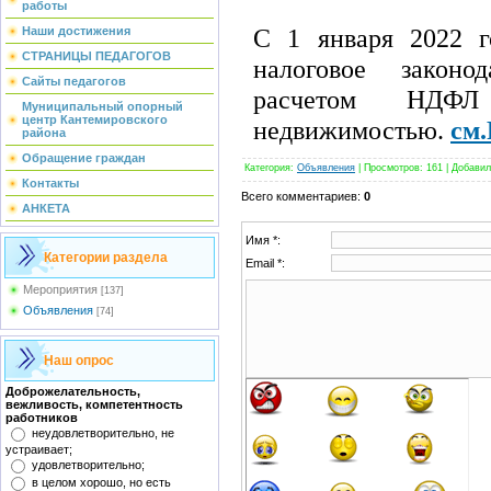
работы
С 1 января 2022 г
Наши достижения
СТРАНИЦЫ ПЕДАГОГОВ
налоговое законо
Сайты педагогов
расчетом НДФ
Муниципальный опорный
центр Кантемировского
недвижимостью.
см
района
Обращение граждан
Категория
:
Объявления
|
Просмотров
:
161
|
Добавил
Контакты
Всего комментариев
:
0
АНКЕТА
Имя *:
Категории раздела
Email *:
Мероприятия
[137]
Объявления
[74]
Наш опрос
Доброжелательность,
вежливость, компетентность
работников
неудовлетворительно, не
устраивает;
удовлетворительно;
в целом хорошо, но есть