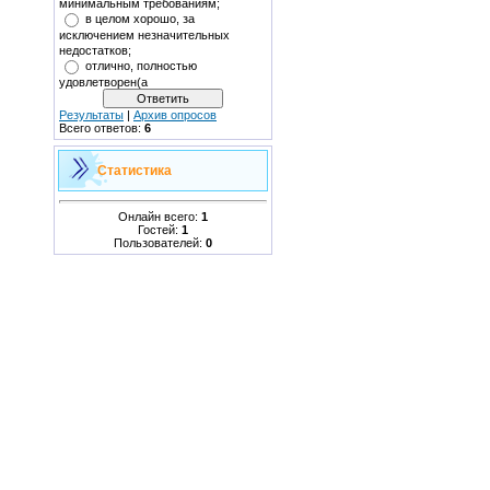
минимальным требованиям;
в целом хорошо, за
исключением незначительных
недостатков;
отлично, полностью
удовлетворен(а
Результаты
|
Архив опросов
Всего ответов:
6
Статистика
Онлайн всего:
1
Гостей:
1
Пользователей:
0