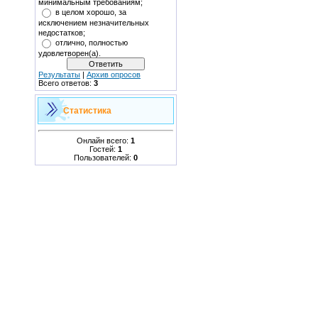
минимальным требованиям;
в целом хорошо, за
исключением незначительных
недостатков;
отлично, полностью
удовлетворен(а).
Результаты
|
Архив опросов
Всего ответов:
3
Статистика
Онлайн всего:
1
Гостей:
1
Пользователей:
0