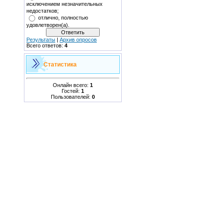
исключением незначительных
недостатков;
отлично, полностью
удовлетворен(а).
Результаты
|
Архив опросов
Всего ответов:
4
Статистика
Онлайн всего:
1
Гостей:
1
Пользователей:
0