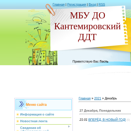
Главная
|
Регистрация
|
Вход
|
RSS
МБУ ДО
Кантемировский
ДДТ
Приветствую Вас
Гость
Главная
»
2021
»
Декабрь
Меню сайта
27 Декабря, Понедельник
Информация о сайте
21:01
ВПЕРЁД, В НОВЫЙ ГОД!
(0)
Новостная лента
Сведения об