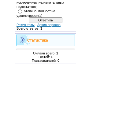
исключением незначительных
недостатков;
отлично, полностью
удовлетворен(а).
Результаты
|
Архив опросов
Всего ответов:
3
Статистика
Онлайн всего:
1
Гостей:
1
Пользователей:
0