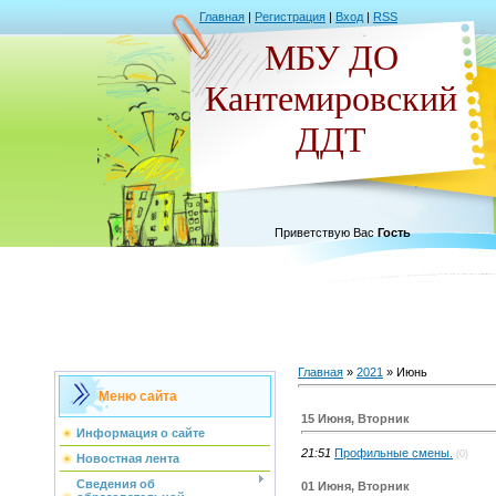
Главная
|
Регистрация
|
Вход
|
RSS
МБУ ДО
Кантемировский
ДДТ
Приветствую Вас
Гость
Главная
»
2021
»
Июнь
Меню сайта
15 Июня, Вторник
Информация о сайте
21:51
Профильные смены.
(0)
Новостная лента
Сведения об
01 Июня, Вторник