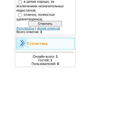
в целом хорошо, за
исключением незначительных
недостатков;
отлично, полностью
удовлетворен(а).
Результаты
|
Архив опросов
Всего ответов:
3
Статистика
Онлайн всего:
1
Гостей:
1
Пользователей:
0