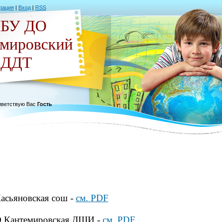
рация
|
Вход
|
RSS
БУ ДО
емировский
ДДТ
ветствую Вас
Гость
асьяновская сош -
см. PDF
О Кантемировская ДШИ
-
см. PDF