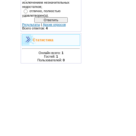
исключением незначительных
недостатков;
отлично, полностью
удовлетворен(а).
Результаты
|
Архив опросов
Всего ответов:
4
Статистика
Онлайн всего:
1
Гостей:
1
Пользователей:
0