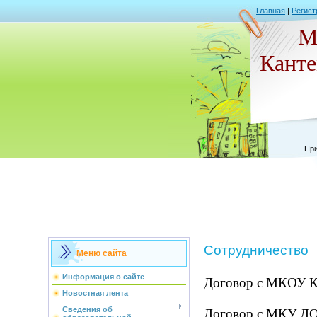
Главная
|
Регист
М
Кант
При
Сотрудничество
Меню сайта
Информация о сайте
Договор с МКОУ К
Новостная лента
Сведения об
Договор с МКУ Д