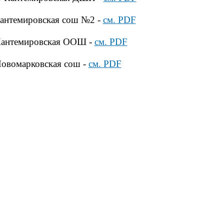
антемировская сош №2
-
см. PDF
Кантемировская ООШ
-
см. PDF
овомарковская сош
-
см. PDF