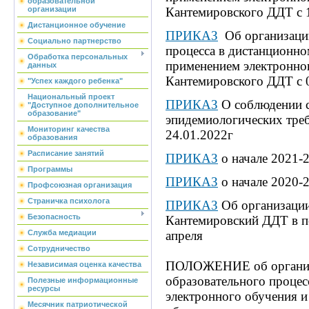
образовательной
организации
Кантемировского ДДТ
с 
Дистанционное обучение
ПРИКАЗ
Об организации
Социально партнерство
процесса в дистанционно
Обработка персональных
применением электронно
данных
Кантемировского ДДТ с 0
"Успех каждого ребенка"
Национальный проект
ПРИКАЗ
О соблюдении с
"Доступное дополнительное
образование"
эпидемиологических тре
Мониторинг качества
24.01.2022г
образования
Расписание занятий
ПРИКАЗ
о начале 2021-
Программы
ПРИКАЗ
о начале 2020-
Профсоюзная организация
Страничка психолога
ПРИКАЗ
Об организаци
Безопасность
Кантемировский ДДТ в пе
Служба медиации
апреля
Сотрудничество
ПОЛОЖЕНИЕ об органи
Независимая оценка качества
образовательного процес
Полезные информационные
ресурсы
электронного обучения 
Месячник патриотической