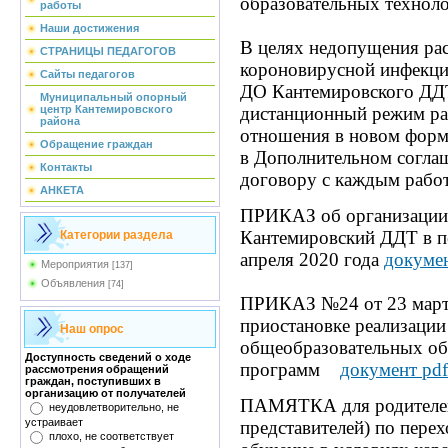
образовательных технол
работы
Наши достижения
В целях недопущения ра
СТРАНИЦЫ ПЕДАГОГОВ
короновирусной инфекц
Сайты педагогов
ДО Кантемировского ДД
Муниципальный опорный
центр Кантемировского
дистанционный режим ра
района
отношения в новом форм
Обращение граждан
в Дополнительном согла
Контакты
договору с каждым рабо
АНКЕТА
ПРИКАЗ об организаци
Кантемировский ДДТ в пе
Категории раздела
апреля 2020 года
докумен
Мероприятия
[137]
Объявления
[74]
ПРИКАЗ
№24 от
23 мар
приостановке реализаци
Наш опрос
общеобразовательных о
Доступность сведений о ходе
программ
документ pdf
рассмотрения обращений
граждан, поступивших в
организацию от получателей
ПАМЯТКА для родител
неудовлетворительно, не
устраивает
представителей) по пере
плохо, не соответствует