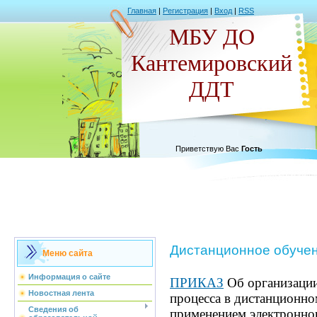
Главная
|
Регистрация
|
Вход
|
RSS
МБУ ДО
Кантемировский
ДДТ
Приветствую Вас
Гость
Дистанционное обуче
Меню сайта
Информация о сайте
ПРИКАЗ
Об организации
Новостная лента
процесса в дистанционно
Сведения об
применением электронно