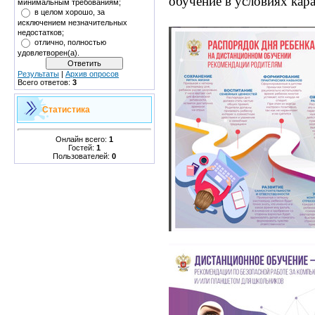
обучение в условиях кар
минимальным требованиям;
в целом хорошо, за
исключением незначительных
недостатков;
отлично, полностью
удовлетворен(а).
Результаты
|
Архив опросов
Всего ответов:
3
Статистика
Онлайн всего:
1
Гостей:
1
Пользователей:
0