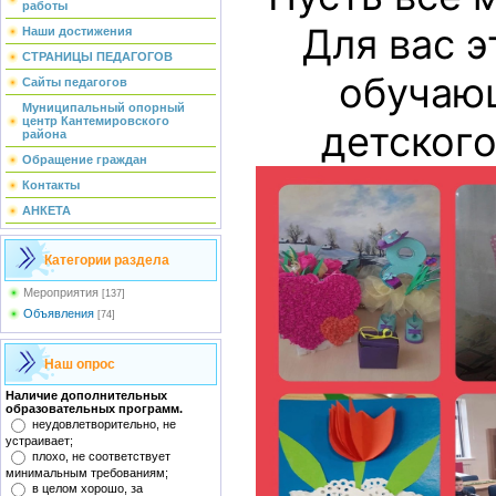
работы
Для вас э
Наши достижения
СТРАНИЦЫ ПЕДАГОГОВ
обучаю
Сайты педагогов
Муниципальный опорный
центр Кантемировского
детского
района
Обращение граждан
Контакты
АНКЕТА
Категории раздела
Мероприятия
[137]
Объявления
[74]
Наш опрос
Наличие дополнительных
образовательных программ.
неудовлетворительно, не
устраивает;
плохо, не соответствует
минимальным требованиям;
в целом хорошо, за