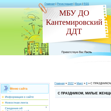
Главная
|
Регистрация
|
Вход
|
RSS
МБУ ДО
Кантемировский
ДДТ
Приветствую Вас
Гость
Главная
»
2022
»
Март
»
8
» С ПРАЗДНИКО
Меню сайта
С ПРАЗДНИКОМ, МИЛЫЕ ЖЕНЩ
Информация о сайте
Новостная лента
Сведения об