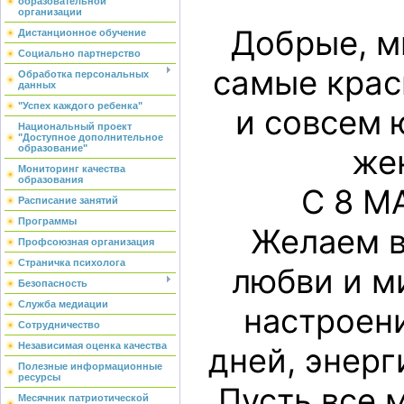
образовательной
организации
Добрые, м
Дистанционное обучение
Социально партнерство
самые крас
Обработка персональных
данных
"Успех каждого ребенка"
и совсем 
Национальный проект
"Доступное дополнительное
же
образование"
Мониторинг качества
образования
С 8 М
Расписание занятий
Программы
Желаем в
Профсоюзная организация
Страничка психолога
любви и м
Безопасность
Служба медиации
настроен
Сотрудничество
Независимая оценка качества
дней, энерг
Полезные информационные
ресурсы
Пусть все 
Месячник патриотической