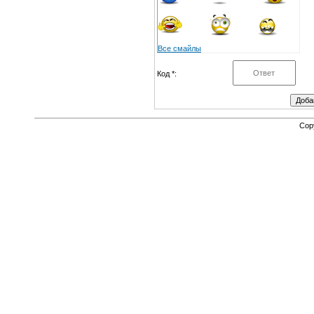
Все смайлы
Код *:
Cop