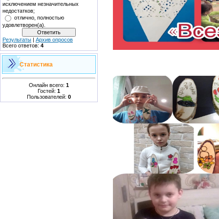
исключением незначительных
недостатков;
отлично, полностью
удовлетворен(а).
Результаты
|
Архив опросов
Всего ответов:
4
Статистика
Онлайн всего:
1
Гостей:
1
Пользователей:
0