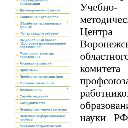
образовательной
Учебно-
организации
Дистанционное обучение
методичес
Социально партнерство
Обработка персональных
данных
Центра
"Успех каждого ребенка"
Воронежс
Национальный проект
"Доступное дополнительное
образование"
областног
Мониторинг качества
образования
Расписание занятий
комитета
Программы
профсоюз
Профсоюзная организация
Страничка психолога
работнико
Безопасность
Служба медиации
образо
Сотрудничество
Независимая оценка качества
науки Р
Полезные информационные
ресурсы
Месячник патриотической