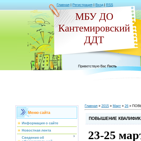
Главная
|
Регистрация
|
Вход
|
RSS
МБУ ДО
Кантемировский
ДДТ
Приветствую Вас
Гость
Главная
»
2015
»
Март
»
26
» ПОВ
Меню сайта
ПОВЫШЕНИЕ КВАЛИФИК
Информация о сайте
Новостная лента
23-25 мар
Сведения об