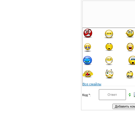
Все смайлы
Код *: