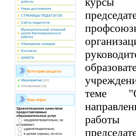
курсы о
работы
Наши достижения
председат
СТРАНИЦЫ ПЕДАГОГОВ
Сайты педагогов
профсоюз
Муниципальный опорный
центр Кантемировского
органи
района
Обращение граждан
руководит
Контакты
АНКЕТА
образоват
Категории раздела
учрежд
Мероприятия
[137]
Объявления
[74]
теме "О
Наш опрос
направлен
Удовлетворение качеством
предоставляемых
работы
образовательных услуг
неудовлетворительно, не
устраивает;
председат
удовлетворительно;
в целом хорошо, но есть