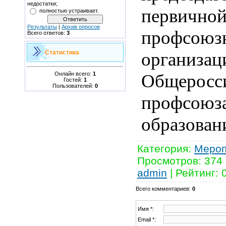
недостатки;
первично
полностью устраивает.
Результаты
|
Архив опросов
профсоюз
Всего ответов:
3
организац
Статистика
Онлайн всего:
1
Общеросс
Гостей:
1
Пользователей:
0
профсоюз
образован
Категория
:
Мероп
Просмотров
:
374
admin
|
Рейтинг
:
Всего комментариев
:
0
Имя *:
Email *: