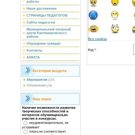
работы
Наши достижения
СТРАНИЦЫ ПЕДАГОГОВ
Сайты педагогов
Муниципальный опорный
центр Кантемировского
района
Все смайлы
Обращение граждан
Код *:
Контакты
АНКЕТА
Категории раздела
Мероприятия
[137]
Объявления
[74]
Наш опрос
Наличие возможности развития
творческих способностей и
интересов обучающихся,их
участие в конкурсах.
неудовлетворительно, не
устраивает
плохо,не соответствует