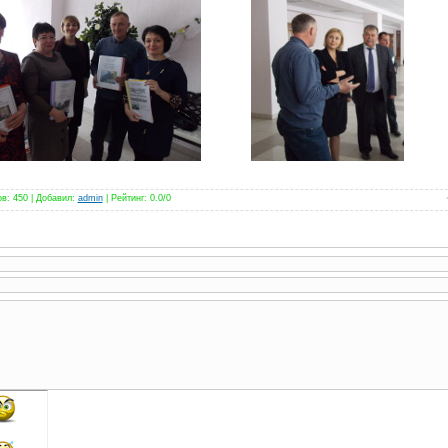
ов
:
450
|
Добавил
:
admin
|
Рейтинг
:
0.0
/
0