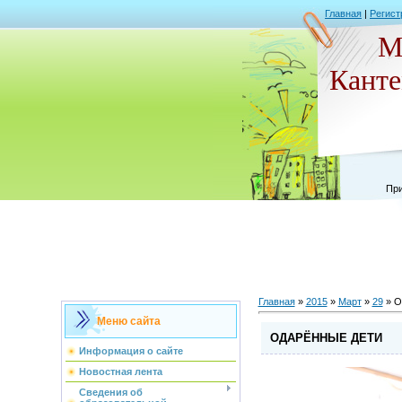
Главная
|
Регист
М
Кант
При
Главная
»
2015
»
Март
»
29
» О
Меню сайта
ОДАРЁННЫЕ ДЕТИ
Информация о сайте
Новостная лента
Сведения об