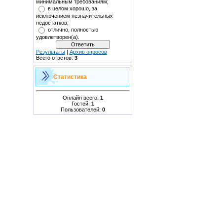
минимальным требованиям;
в целом хорошо, за
исключением незначительных
недостатков;
отлично, полностью
удовлетворен(а).
Результаты
|
Архив опросов
Всего ответов:
3
Статистика
Онлайн всего:
1
Гостей:
1
Пользователей:
0