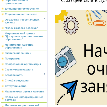
образовательной
организации
Дистанционное обучение
Социально партнерство
Обработка персональных
данных
"Успех каждого ребенка"
Национальный проект
"Доступное дополнительное
образование"
Мониторинг качества
образования
Расписание занятий
Программы
Профсоюзная организация
Страничка психолога
Безопасность
Служба медиации
Сотрудничество
Независимая оценка качества
Полезные информационные
ресурсы
Месячник патриотической