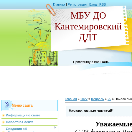
Главная
|
Регистрация
|
Вход
|
RSS
МБУ ДО
Кантемировский
ДДТ
Приветствую Вас
Гость
Главная
»
2022
»
Февраль
»
25
» Начало очн
Меню сайта
Начало очных занятий!
Информация о сайте
Уважаемые 
Новостная лента
Сведения об
С 28 февраля в До