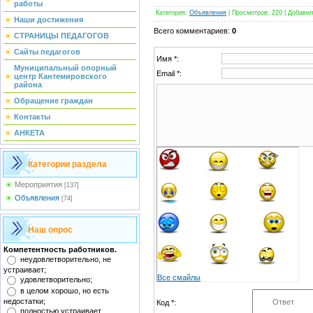
работы
Категория
:
Объявления
|
Просмотров
:
220
|
Добавил
Наши достижения
Всего комментариев
:
0
СТРАНИЦЫ ПЕДАГОГОВ
Сайты педагогов
Имя *:
Муниципальный опорный
Email *:
центр Кантемировского
района
Обращение граждан
Контакты
АНКЕТА
Категории раздела
Мероприятия
[137]
Объявления
[74]
Наш опрос
Компетентность работников.
неудовлетворительно, не
устраивает;
Все смайлы
удовлетворительно;
в целом хорошо, но есть
недостатки;
Код *:
полностью устраивает