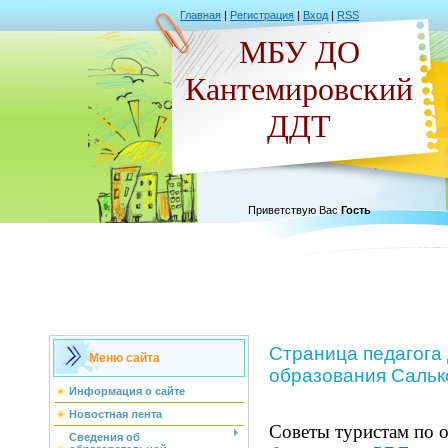
Главная
|
Регистрация
|
Вход
|
RSS
МБУ ДО
Кантемировский
ДДТ
Приветствую Вас
Гость
Страница педагога
Меню сайта
образования Сальк
Информация о сайте
Новостная лента
Советы туристам по 
Сведения об