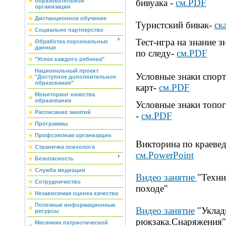
образовательной
бивуака -
см.PDF
организации
Дистанционное обучение
Туристский бивак-
ск
Социально партнерство
Тест-игра на знание з
Обработка персональных
данных
по следу-
см.PDF
"Успех каждого ребенка"
Национальный проект
Условные знаки спор
"Доступное дополнительное
образование"
карт-
см.PDF
Мониторинг качества
образования
Условные знаки топо
Расписание занятий
-
см.PDF
Программы
Профсоюзная организация
Викторина по
краеве
Страничка психолога
см.
PowerPoint
Безопасность
Служба медиации
Видео занятие
"Техни
Сотрудничество
походе"
Независимая оценка качества
Полезные информационные
Видео занятие
"Уклад
ресурсы
рюкзака.Снаряжения"
Месячник патриотической