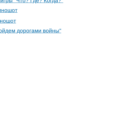
игры "Что? Где? Когда?"
иношот
иношот
ойдем дорогами войны"