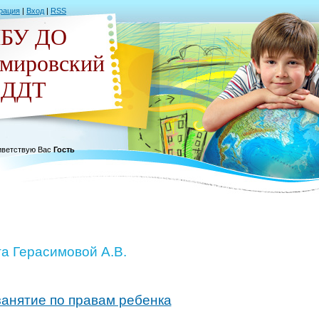
рация
|
Вход
|
RSS
БУ ДО
емировский
ДДТ
ветствую Вас
Гость
а Герасимовой А.В.
анятие по правам ребенка