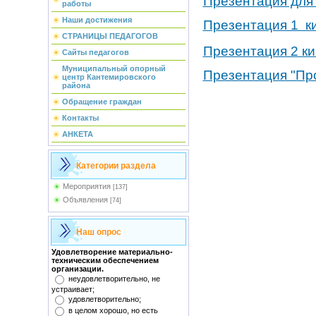
Презентация для 
работы
Наши достижения
Презентация 1 к
СТРАНИЦЫ ПЕДАГОГОВ
Презентация 2 к
Сайты педагогов
Муниципальный опорный
Презентация "Пр
центр Кантемировского
района
Обращение граждан
Контакты
АНКЕТА
Категории раздела
Мероприятия
[137]
Объявления
[74]
Наш опрос
Удовлетворение материально-
техническим обеспечением
организации.
неудовлетворительно, не
устраивает;
удовлетворительно;
в целом хорошо, но есть