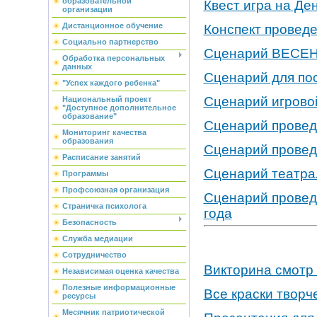
образовательной
Квест игра на Де
организации
Дистанционное обучение
Конспект проведе
Социально партнерство
Cценарий ВЕСЕ
Обработка персональных
данных
Cценарий для по
"Успех каждого ребенка"
Cценарий игрово
Национальный проект
"Доступное дополнительное
образование"
Сценарий провед
Мониторинг качества
образования
Сценарий проведе
Расписание занятий
Cценарий театра
Программы
Профсоюзная организация
Сценарий провед
Страничка психолога
года
Безопасность
Служба медиации
Сотрудничество
Викторина смотр
Независимая оценка качества
Полезные информационные
Все краски творч
ресурсы
Месячник патриотической