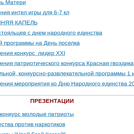
нь Матери
ния интел игры для 6-7 кл
ННЯЯ КАПЕЛЬ
стояльцев с днем народного единства
й программы на День поселка
ения конкурс лидер XXI
ния патриотического конкурса Красная гвоздика
льной, конкурсно-развлекательной программы 1 
ения мероприятия ко Дню Народного единства 2
ПРЕЗЕНТАЦИИ
 конкурс молодые патриоты
ества против наркотиков