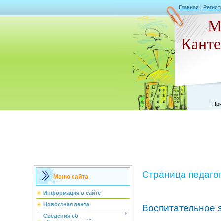
Главная
|
Регист
М
Кант
При
Страница педагог
Меню сайта
Информация о сайте
Новостная лента
Воспитательное з
Сведения об