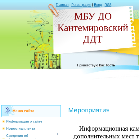
Главная
|
Регистрация
|
Вход
|
RSS
МБУ ДО
Кантемировский
ДДТ
Приветствую Вас
Гость
Мероприятия
Меню сайта
Информация о сайте
Информационная кам
Новостная лента
дополнительных мест 
Сведения об