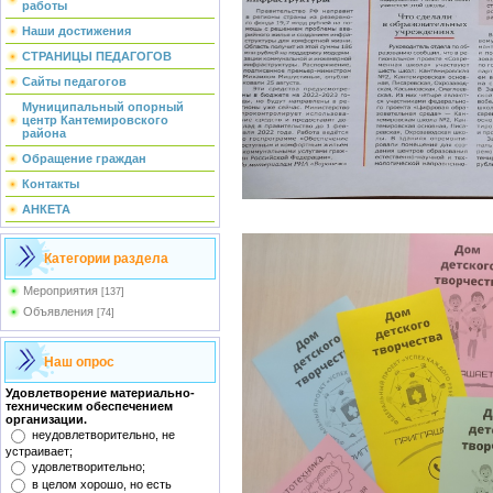
работы
Наши достижения
СТРАНИЦЫ ПЕДАГОГОВ
Сайты педагогов
Муниципальный опорный
центр Кантемировского
района
Обращение граждан
Контакты
АНКЕТА
Категории раздела
Мероприятия
[137]
Объявления
[74]
Наш опрос
Удовлетворение материально-
техническим обеспечением
организации.
неудовлетворительно, не
устраивает;
удовлетворительно;
в целом хорошо, но есть