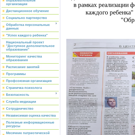
образовательной
в рамках реализации ф
организации
каждого ребенка"
Дистанционное обучение
Социально партнерство
"Обр
Обработка персональных
данных
"Успех каждого ребенка"
Национальный проект
"Доступное дополнительное
образование"
Мониторинг качества
образования
Расписание занятий
Программы
Профсоюзная организация
Страничка психолога
Безопасность
Служба медиации
Сотрудничество
Независимая оценка качества
Полезные информационные
ресурсы
Месячник патриотической