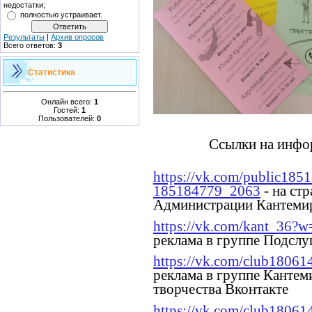
недостатки;
полностью устраивает.
Результаты
|
Архив опросов
Всего ответов:
3
Статистика
Онлайн всего:
1
Гостей:
1
Пользователей:
0
Ссылки на инфо
https://vk.com/public185
185184779_2063
- на ст
Администрации Кантемир
https://vk.com/kant_36?
реклама в группе Подсл
https://vk.com/club180
реклама в группе Кантем
творчества Вконтакте
https://vk.com/club180