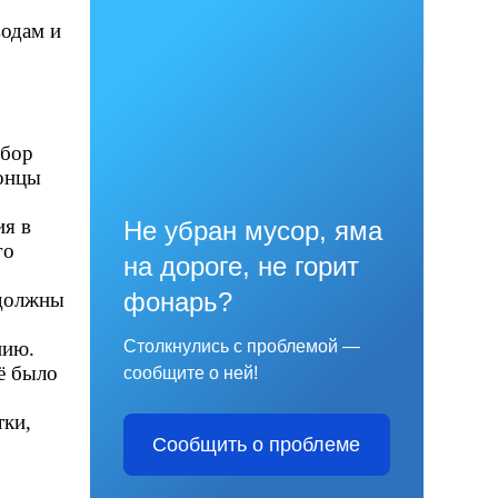
одам и
убор
концы
ия в
Не убран мусор, яма
го
на дороге, не горит
фонарь?
 должны
нию.
Столкнулись с проблемой —
ё было
сообщите о ней!
тки,
Сообщить о проблеме