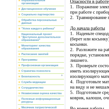
образовательной
Опасности в работе
организации
1.
Поражение элек
Дистанционное обучение
при работе с приб
Социально партнерство
2. Травмирование 
Обработка персональных
данных
До начала работы
"Успех каждого ребенка"
1. Наденьте спецод
Национальный проект
"Доступное дополнительное
(берет или косынку
образование"
косынки.
Мониторинг качества
образования
2. Разложите на р
порядке, установле
Расписание занятий
лишнего.
Программы
3. Проверьте состо
Профсоюзная организация
иметь изолирующее
Страничка психолога
изолирующего мат
Безопасность
4. Подготовьте мат
Служба медиации
на виду и не мешал
Сотрудничество
5. Подготовьте сре
Независимая оценка качества
коврик, калоши, оч
Полезные информационные
ресурсы
Месячник патриотической
Во время работы