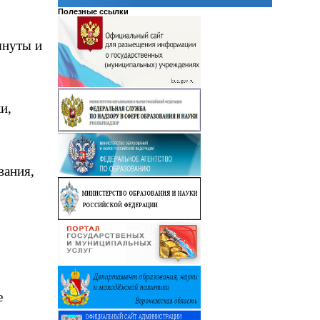
Полезные ссылки
януты и
и,
вания,
е