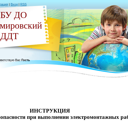
рация
|
Вход
|
RSS
БУ ДО
емировский
ДДТ
ветствую Вас
Гость
ИНСТРУКЦИЯ
езопасности при выполнении электромонтажных ра