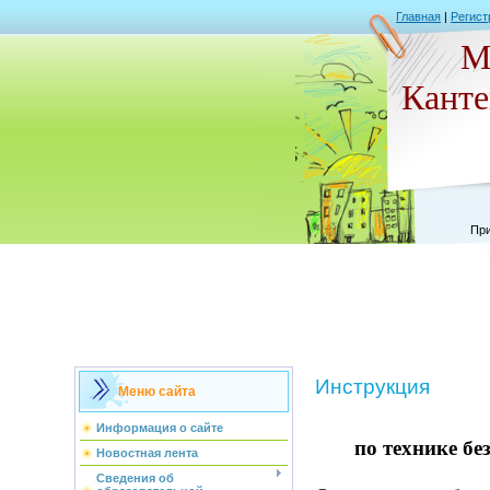
Главная
|
Регист
М
Кант
При
Инструкция
Меню сайта
Информация о сайте
по технике б
Новостная лента
Сведения об