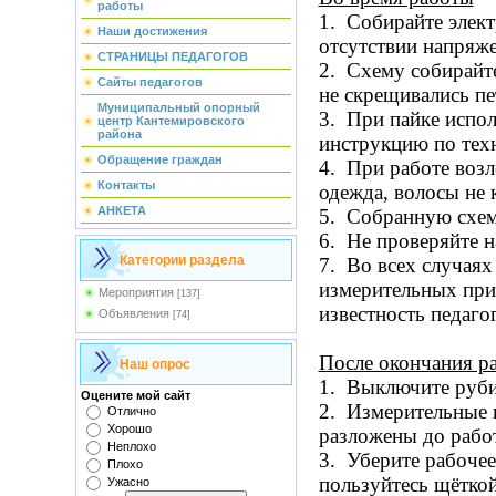
работы
1. Собирайте элект
Наши достижения
отсутствии напряже
СТРАНИЦЫ ПЕДАГОГОВ
2. Схему собирайте
Сайты педагогов
не скрещивались пе
Муниципальный опорный
3. При пайке испол
центр Кантемировского
района
инструкцию по техн
Обращение граждан
4. При работе возл
Контакты
одежда, волосы не 
АНКЕТА
5. Собранную схему
6. Не проверяйте 
Категории раздела
7. Во всех случая
измерительных при
Мероприятия
[137]
известность педагог
Объявления
[74]
После окончания р
Наш опрос
1. Выключите руби
Оцените мой сайт
2. Измерительные 
Отлично
Хорошо
разложены до работ
Неплохо
3. Уберите рабочее
Плохо
пользуйтесь щёткой
Ужасно