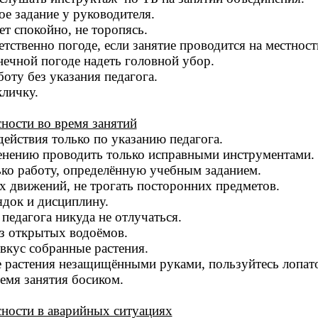
е задание у руководителя.
ет спокойно, не торопясь.
етственно погоде, если занятие проводится на местност
ечной погоде надеть головной убор.
боту без указания педагога.
личку.
ности во время занятий
ействия только по указанию педагога.
енению проводить только исправными инструментами.
ко работу, определённую учебным заданием.
х движений, не трогать посторонних предметов.
док и дисциплину.
педагога никуда не отлучаться.
из открытых водоёмов.
вкус собранные растения.
 растения незащищёнными руками, пользуйтесь лопат
емя занятия босиком.
сности в аварийных ситуациях