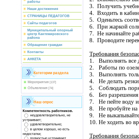
работы
3. Получить учебно
Наши достижения
4. Входить в кабин
СТРАНИЦЫ ПЕДАГОГОВ
5. Оденьтесь соотв
Сайты педагогов
6. При жаркой солн
Муниципальный опорный
7. Не начинайте ра
центр Кантемировского
района
8. Проводите перек
Обращение граждан
Контакты
Требования безопас
АНКЕТА
1. Выполнять все д
2. Работы по озел
Категории раздела
3. Выполнять толь
4. Не делать резки
Мероприятия
[137]
5. Соблюдать поря
Объявления
[74]
6. Без разрешения 
7. Не пейте воду 
Наш опрос
8. Не пробуйте на 
Компетентность работников.
9. Не выкапывайте
неудовлетворительно, не
устраивает;
10.
Не ходить во вр
удовлетворительно;
в целом хорошо, но есть
недостатки;
Требования безопа
полностью устраивает