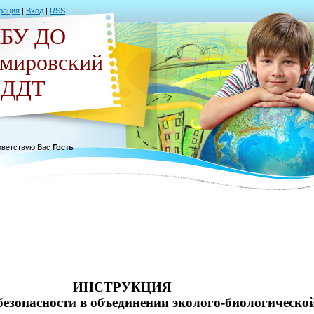
рация
|
Вход
|
RSS
БУ ДО
емировский
ДДТ
ветствую Вас
Гость
ИНСТРУКЦИЯ
безопасности в объединении эколого-биологическо