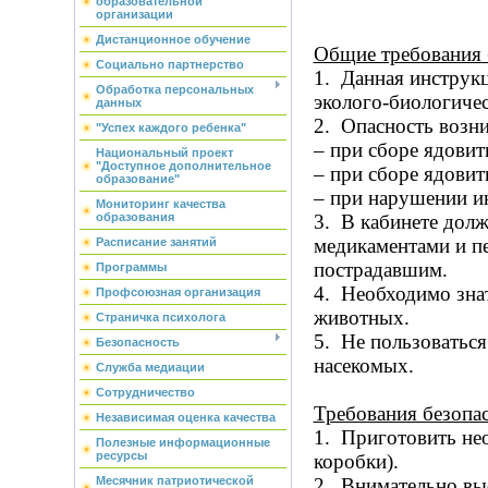
образовательной
организации
Дистанционное обучение
Общие требования 
Социально партнерство
1. Данная инструк
Обработка персональных
эколого-биологичес
данных
2. Опасность возни
"Успех каждого ребенка"
– при сборе ядовит
Национальный проект
"Доступное дополнительное
– при сборе ядови
образование"
– при нарушении и
Мониторинг качества
образования
3. В кабинете дол
медикаментами и п
Расписание занятий
пострадавшим.
Программы
4. Необходимо зна
Профсоюзная организация
животных.
Страничка психолога
5. Не пользоватьс
Безопасность
насекомых.
Служба медиации
Сотрудничество
Требования безопас
Независимая оценка качества
1. Приготовить нео
Полезные информационные
ресурсы
коробки).
Месячник патриотической
2. Внимательно вы