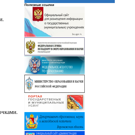
Полезные ссылки
и.
очками.