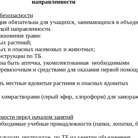
направленности
безопасности
ция обязательна для учащихся, занимающихся в объед
кой направленности.
кновения травм:
ых растений;
тых и опасных насекомых и животных;
нструкции по ТБ.
жна быть аптечка, укомплектованная необходимыми
еревязочным и средствами для оказания первой помощ
ть местные ядовитые растения и опасных ядовитых
я химрастворами (серый эфир, хлороформ) для замора
ности перед началом занятий
бходимые учебные принадлежности (папки, лопатки, б
слушать инструктаж по ТБ на занятии объединения.