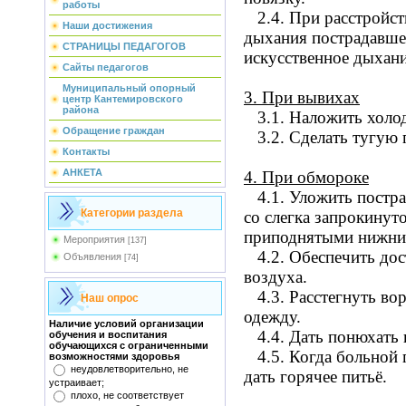
работы
2.4.
При расстройст
Наши достижения
дыхания пострадавше
СТРАНИЦЫ ПЕДАГОГОВ
искусственное дыхани
Сайты педагогов
Муниципальный опорный
3.
При вывихах
центр Кантемировского
района
3.1.
Наложить холо
Обращение граждан
3.2.
Сделать тугую 
Контакты
АНКЕТА
4.
При обмороке
4.1.
Уложить постра
Категории раздела
со слегка запрокинут
приподнятыми нижни
Мероприятия
[137]
4.2.
Обеспечить дос
Объявления
[74]
воздуха.
4.3.
Расстегнуть вор
Наш опрос
одежду.
Наличие условий организации
4.4.
Дать понюхать
обучения и воспитания
обучающихся с ограниченными
4.5.
Когда больной 
возможностями здоровья
неудовлетворительно, не
дать горячее питьё.
устраивает;
плохо, не соответствует