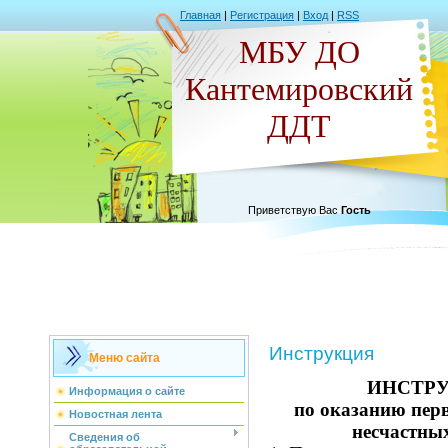
Главная
|
Регистрация
|
Вход
|
RSS
МБУ ДО
Кантемировский
ДДТ
Приветствую Вас
Гость
Инструкция
Меню сайта
ИНСТР
Информация о сайте
по оказанию пер
Новостная лента
несчастны
Сведения об