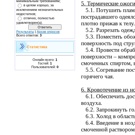
минимальным требованиям;
5.
Термические ожог
в целом хорошо, за
5.1.
Потушить пламя
исключением незначительных
недостатков;
пострадавшего одеяло,
отлично, полностью
плотно прижав к телу.
удовлетворен(а).
5.2.
Разрезать одежд
Результаты
|
Архив опросов
Всего ответов:
3
5.3.
Поместить об
поверхность под стр
Статистика
5.4.
Провести обра
поверхности – компре
Онлайн всего:
1
смоченных спиртом, в
Гостей:
1
Пользователей:
0
5.5.
Согревание пос
горячего чая.
6.
Кровотечение из н
6.1.
Обеспечить дос
воздуха.
6.2.
Запрокинуть го
6.3.
Холод в област
6.4.
Введение в ноз
смоченной раствором