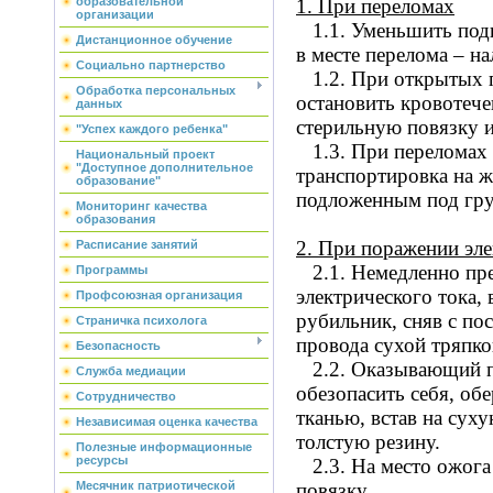
образовательной
1.
При переломах
организации
1.1.
Уменьшить под
Дистанционное обучение
в месте перелома – н
Социально партнерство
1.2.
При открытых 
Обработка персональных
остановить кровотече
данных
стерильную повязку 
"Успех каждого ребенка"
1.3.
При переломах 
Национальный проект
"Доступное дополнительное
транспортировка на ж
образование"
подложенным под гру
Мониторинг качества
образования
2.
При поражении эле
Расписание занятий
2.1.
Немедленно пре
Программы
электрического тока,
Профсоюзная организация
рубильник, сняв с по
Страничка психолога
провода сухой тряпко
Безопасность
2.2.
Оказывающий 
Служба медиации
обезопасить себя, об
Сотрудничество
тканью, встав на сух
Независимая оценка качества
толстую резину.
Полезные информационные
ресурсы
2.3.
На место ожога
Месячник патриотической
повязку.